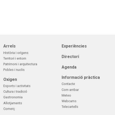
Arrels
Experiències
Història i orígens
Directori
Territori i entorn
Patrimoni i arquitectura
Agenda
Pobles i nuclis
Informació pràctica
Oxigen
Contacte
Esports i activitats
Com arribar
Cultura i tradició
Meteo
Gastronomia
Webcams
Allotjaments
Telecartells
Comerç