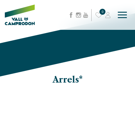
0
Arrels*