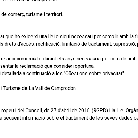
 de comerç, turisme i territori.
t que ho exigeixi una llei o sigui necessari per complir amb la fin
 drets d’accés, rectificació, limitació de tractament, supressió, po
 relació comercial o durant els anys necessaris per complir amb 
esentar la reclamació que consideri oportuna.
i detallada a continuació a les "Qüestions sobre privacitat".
 i Turisme de La Vall de Camprodon.
opeu i del Consell, de 27 d'abril de 2016, (RGPD) i la Llei Org
 la següent informació sobre el tractament de les seves dades p