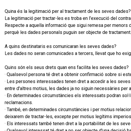
Quina és la legitimació per al tractament de les seves dades?
La legitimació per tractar-les es troba en l’execució del cont
Respecte a aquella informació que sigui remesa per menors de 
perquè les dades personals puguin ser objecte de tractament. 
A quins destinataris es comunicaran les seves dades?
Les dades no seran comunicades a tercers, llevat que ho exigeix
Quins són els seus drets quan ens facilita les seves dades?
· Qualsevol persona té dret a obtenir confirmació sobre si es
· Les persones interessades tenen dret a accedir a les seves da
entre d'altres motius, les dades ja no siguin necessàries per a l
· En determinades circumstàncies els interessats podran sol·l
reclamacions.
· També, en determinades circumstàncies i per motius relacion
deixarem de tractar-les, excepte per motius legítims imperios
· Els interessats també tenen dret a la portabilitat de les sev
· Qualsevol interessat té dret a no ser objecte d'una decisió b