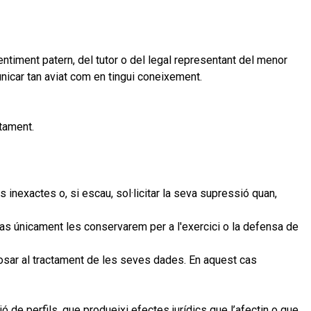
timent patern, del tutor o del legal representant del menor
nicar tan aviat com en tingui coneixement.
ctament.
 inexactes o, si escau, sol·licitar la seva supressió quan,
cas únicament les conservarem per a l'exercici o la defensa de
posar al tractament de les seves dades. En aquest cas
ó de perfils, que produeixi efectes jurídics que l’afectin o que