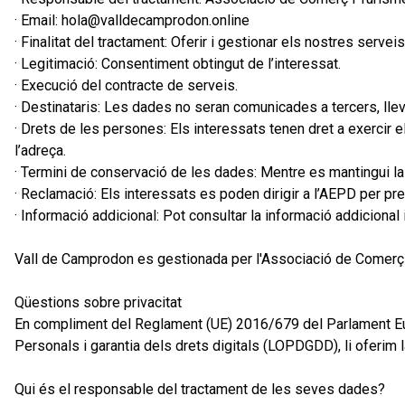
· Email: hola@valldecamprodon.online
· Finalitat del tractament: Oferir i gestionar els nostres serveis
· Legitimació: Consentiment obtingut de l’interessat.
· Execució del contracte de serveis.
· Destinataris: Les dades no seran comunicades a tercers, lleva
· Drets de les persones: Els interessats tenen dret a exercir els
l’adreça.
· Termini de conservació de les dades: Mentre es mantingui la
· Reclamació: Els interessats es poden dirigir a l’AEPD per pr
· Informació addicional: Pot consultar la informació addicional 
Vall de Camprodon es gestionada per l'Associació de Comerç
Qüestions sobre privacitat
En compliment del Reglament (UE) 2016/679 del Parlament Eur
Personals i garantia dels drets digitals (LOPDGDD), li oferim
Qui és el responsable del tractament de les seves dades?