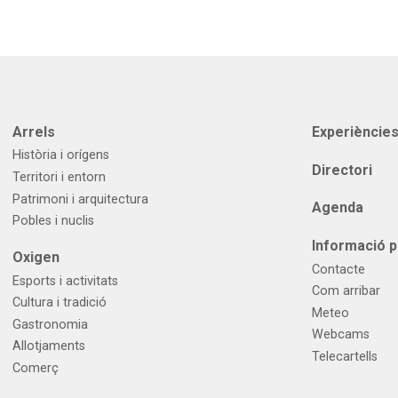
Arrels
Experièncie
Història i orígens
Directori
Territori i entorn
Patrimoni i arquitectura
Agenda
Pobles i nuclis
Informació p
Oxigen
Contacte
Esports i activitats
Com arribar
Cultura i tradició
Meteo
Gastronomia
Webcams
Allotjaments
Telecartells
Comerç