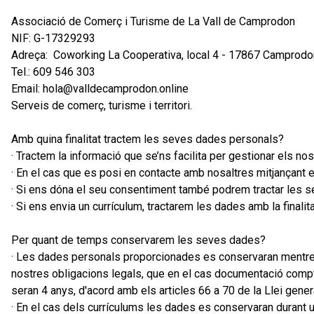
Associació de Comerç i Turisme de La Vall de Camprodon
NIF: G-17329293
Adreça: Coworking La Cooperativa, local 4 - 17867 Camprodo
Tel.: 609 546 303
Email: hola@valldecamprodon.online
Serveis de comerç, turisme i territori.
Amb quina finalitat tractem les seves dades personals?
· Tractem la informació que se’ns facilita per gestionar els nos
· En el cas que es posi en contacte amb nosaltres mitjançant e
· Si ens dóna el seu consentiment també podrem tractar les se
· Si ens envia un currículum, tractarem les dades amb la finali
Per quant de temps conservarem les seves dades?
· Les dades personals proporcionades es conservaran mentre si
nostres obligacions legals, que en el cas documentació comptab
seran 4 anys, d'acord amb els articles 66 a 70 de la Llei general
· En el cas dels currículums les dades es conservaran durant u