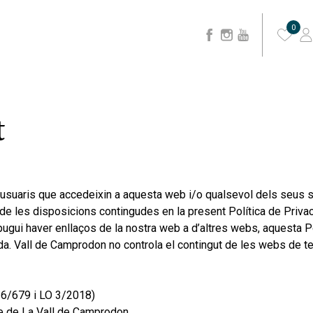
0
t
usuaris que accedeixin a aquesta web i/o qualsevol dels seus se
i de les disposicions contingudes en la present Política de Priv
i pugui haver enllaços de la nostra web a d’altres webs, aquesta Po
da. Vall de Camprodon no controla el contingut de les webs de ter
16/679 i LO 3/2018)
me de La Vall de Camprodon