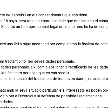
racte de serveis i en els consentiments que ens dóna.
16 anys, serà requisit imprescindible que es faci amb el consen
Si no és així, el representant legal del menor ens ho ha de comu
i una llei o sigui necessari per complir amb la finalitat del tra
tem tractant o no les seves dades personals.
des personals, així com a sol·licitar la rectificació de les dades
es finalitats per a les que es van recollir.
icitar la limitació del tractament de les seves dades, en aquest 
ats amb la seva situació particular, els interessats es poden o
os o per a l'exercici o la defensa de possibles reclamacions.
es dades.
asada únicament en el tractament automatitzat, inclosa l'elaboraci