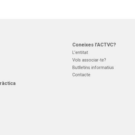
s
Coneixes l’ACTVC?
L’entitat
Vols associar-te?
Butlletins informatius
Contacte
ràctica