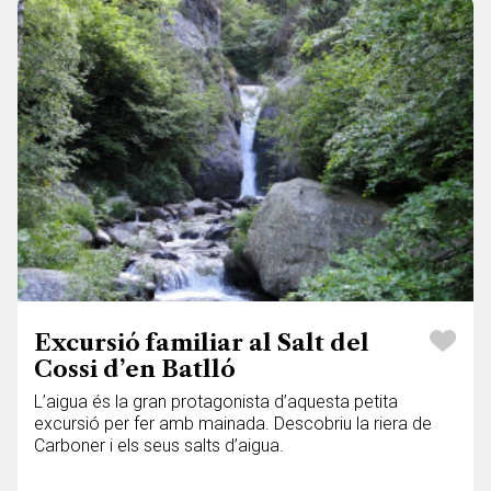
Excursió familiar al Salt del
Cossi d’en Batlló
L’aigua és la gran protagonista d’aquesta petita
excursió per fer amb mainada. Descobriu la riera de
Carboner i els seus salts d’aigua.