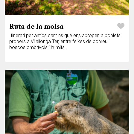
Ruta de la molsa
Itinerari per antics camins que ens apropen a poblets
propers a Vilallonga Ter, entre feixes de conreu i
boscos ombrívols i humits.