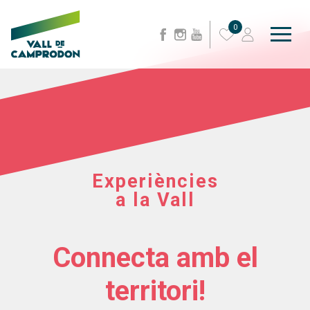
0
Experiències
a la Vall
Connecta amb el
territori!