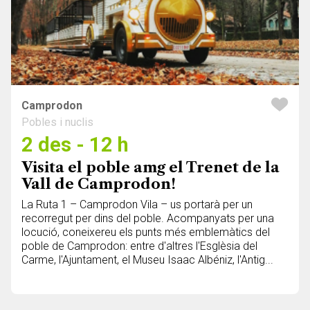
Camprodon
Pobles i nuclis
2 des - 12 h
Visita el poble amg el Trenet de la
Vall de Camprodon!
La Ruta 1 – Camprodon Vila – us portarà per un
recorregut per dins del poble. Acompanyats per una
locució, coneixereu els punts més emblemàtics del
poble de Camprodon: entre d'altres l'Esglèsia del
Carme, l'Ajuntament, el Museu Isaac Albéniz, l'Antig...