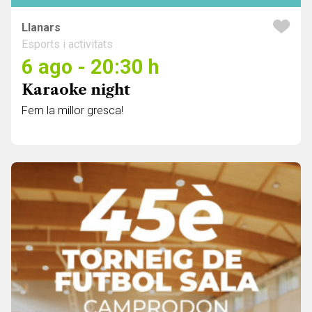
Llanars
Esports i activitats
6 ago - 20:30 h
Karaoke night
Fem la millor gresca!