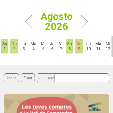
Agosto
2026
Sa
Do
Lu
Ma
Mi
Ju
Vi
Sa
Do
Lu
Ma
Mi
1
2
3
4
5
6
7
8
9
10
11
12
Buscar agenda
Todos
Filtrar
Buscar