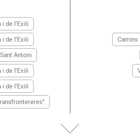
 de l'Exili
 de l'Exili
Camins i
 Sant Antoni
 de l'Exili
 de l'Exili
transfrontereres"