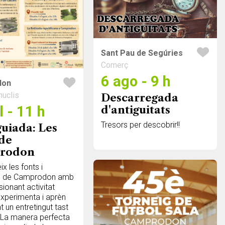
Sant Pau de Segúries
Comerç
6 ago - 9 h
don
nuclis
Descarregada
l - 11 h
d'antiguitats
Tresors per descobrir!!
guiada: Les
 de
rodon
x les fonts i
s de Camprodon amb
ionant activitat
 Experimenta i aprèn
t un entretingut tast
. La manera perfecta