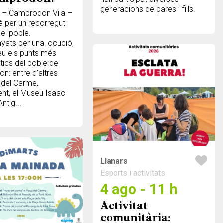
generacions de pares i fills.
1 – Camprodon Vila –
à per un recorregut
del poble.
ats per una locució,
eu els punts més
ics del poble de
: entre d'altres
a del Carme,
ent, el Museu Isaac
Antig...
Llanars
Esports i activitats
4 ago - 11 h
Activitat
comunitària: