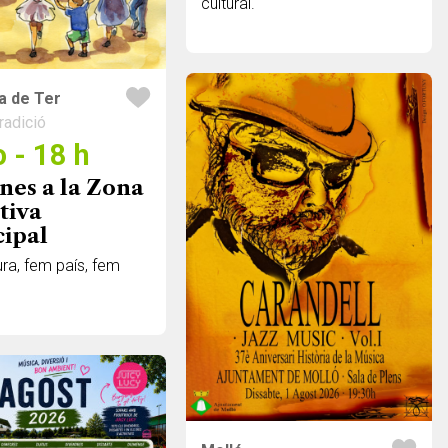
cultural.
ga de Ter
tradició
 - 18 h
nes a la Zona
tiva
ipal
ra, fem país, fem