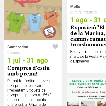
Molló
Cultura i tradició
1 ago - 31 
Exposició "E
de la Marina,
camins ramad
transhumànci
Camprodon
Esdeveniment inclòs 
Comerç
marc de la Festa Maj
1 jul - 31 ago
d'Espinavell
Compres d'estiu
amb premi!
Durant tot l'estiu les teves
compres tenen premi.
Presentant 3 tiquets de
compra superiors a 15€ (3
establiments associats
diferents), a l'Oficina de