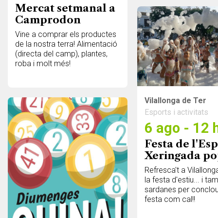
Mercat setmanal a
Camprodon
Vine a comprar els productes
de la nostra terra! Alimentació
(directa del camp), plantes,
roba i molt més!
Vilallonga de Ter
Esports i activitats
6 ago - 12 
Festa de l'Es
Xeringada po
Refresca't a Vilallong
la festa d'estiu... i t
sardanes per conclou
festa com cal!!