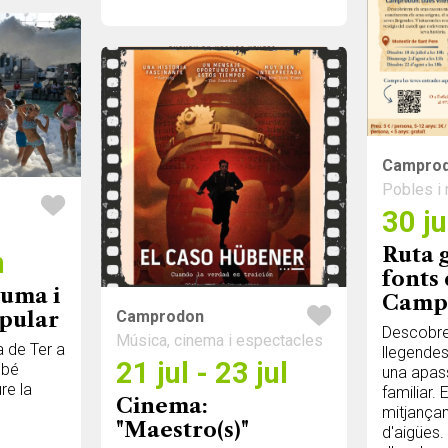
Campro
Pobles i 
30 ju
Ruta 
h
fonts
puma i
Camp
pular
Camprodon
Descobrei
Música, cinema i espectacles
a de Ter a
llegende
21 jul - 23 jul
ambé
una apass
re la
familiar.
Cinema:
mitjançan
"Maestro(s)"
d'aigües