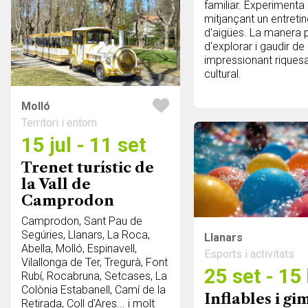
familiar. Experimenta 
mitjançant un entretin
d'aigües. La manera 
d'explorar i gaudir de
impressionant riquesa 
cultural.
Molló
Territori i entorn
15 jul - 11 set
Trenet turístic de
la Vall de
Camprodon
Camprodon, Sant Pau de
Segúries, Llanars, La Roca,
Llanars
Abella, Molló, Espinavell,
Esports i activitats
Vilallonga de Ter, Tregurà, Font
25 set - 15
Rubí, Rocabruna, Setcases, La
Colònia Estabanell, Camí de la
Inflables i g
Retirada, Coll d'Ares... i molt