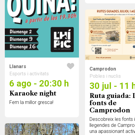
Llanars
Camprodon
Esports i activitats
Pobles i nuclis
6 ago - 20:30 h
30 jul - 11 
Karaoke night
Ruta guiada: 
fonts de
Fem la millor gresca!
Camprodon
Descobreix les fonts 
llegendes de Campr
una apassionant activ