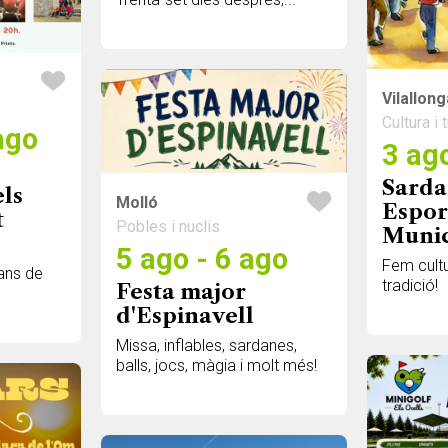
Vilallon
Cultura i 
ago
3 ago
Sarda
els
Molló
Espor
t
Pobles i nuclis
Munic
5 ago - 6 ago
Fem cultu
ans de
tradició!
Festa major
d'Espinavell
Missa, inflables, sardanes,
balls, jocs, màgia i molt més!