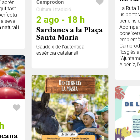
Camprodon
i aprèn
La Ruta 
gut tast
Cultura i tradició
us portar
perfecta
2 ago - 18 h
per dins 
 la seva
Acompany
natural i
Sardanes a la Plaça
coneixer
Santa Maria
emblemàt
Camprodon
Gaudeix de l'autèntica
l'Esglèsi
essència catalana!!
l'Ajuntam
Albéniz, l'
 h
imcana