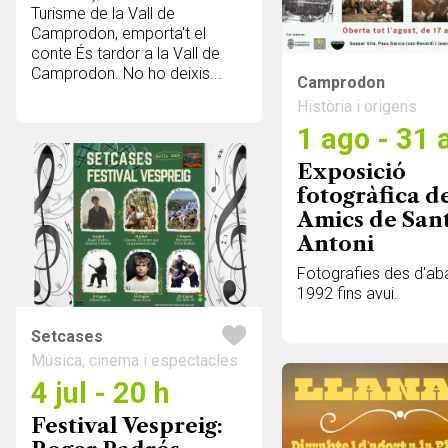
Turisme de la Vall de
Camprodon, emporta't el
conte És tardor a la Vall de
Camprodon. No ho deixis...
Camprodon
Història i origens
1 ago - 31 
Exposició
fotogràfica d
Amics de San
Antoni
Fotografies des d'ab
1992 fins avui.
Setcases
Música, cinema i espectacles
4 jul - 20 h
Festival Vespreig: