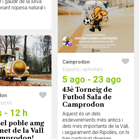
r i gaudir de la seva
nant riquesa natural i
Camprodon
Esports i activitats
5 ago - 23 ago
43è Torneig de
don
Futbol Sala de
nuclis
Camprodon
 - 12 h
Aquest és un dels
esdeveniments més antics i
 el poble amg
dels més importants de la Vall,
net de la Vall
i segurament del Ripollès, on hi
amprodon!
han participat diverses