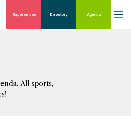
Experiences
Directory
Agenda
nda. All sports,
rs!