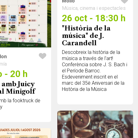
Molló
Música, cinema i espectacles
26 oct - 18:30 h
"Història de la
música" de J.
Carandell
Descobreix la història de la
don
música a través de l'art!
mía
Conferència sobre J. S. Bach i
el Període Barroc.
 - 20 h
Esdeveniment inscrit en el
 amb Juicy
marc del 35è Aniversari de la
Història de la Música
al Minigolf
mb la fooktruck de
cy