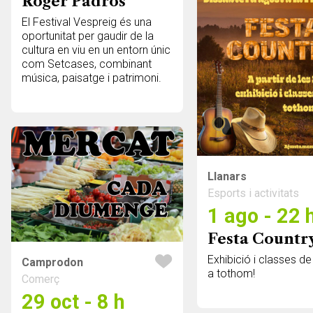
Roger Padrós
El Festival Vespreig és una
oportunitat per gaudir de la
cultura en viu en un entorn únic
com Setcases, combinant
música, paisatge i patrimoni.
Llanars
Esports i activitats
1 ago - 22 
Festa Countr
Exhibició i classes de
Camprodon
a tothom!
Comerç
29 oct - 8 h