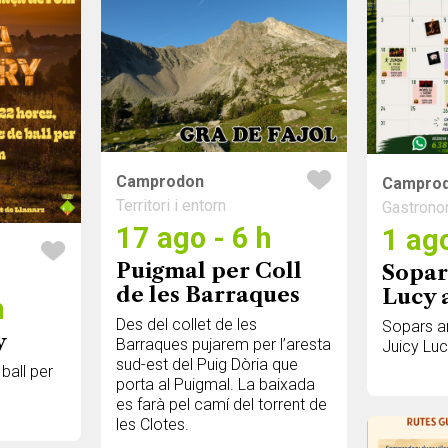
Camprodon
Campro
Territori i entorn
Gastrono
17 ago - 6 h
1 ago
Puigmal per Coll
Sopar
de les Barraques
Lucy 
h
Des del collet de les
Sopars a
y
Barraques pujarem per l’aresta
Juicy Lu
sud-est del Puig Dòria que
 ball per
porta al Puigmal. La baixada
es farà pel camí del torrent de
les Clotes.