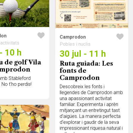
don
Camprodon
activitats
Pobles i nuclis
 - 10 h
30 jul - 11 h
 de golf Vila
Ruta guiada: Les
amprodon
fonts de
Camprodon
 amb Stableford
. No t'ho perdis!
Descobreix les fonts i
llegendes de Camprodon amb
una apassionant activitat
familiar. Experimenta i aprèn
mitjançant un entretingut tast
d'aigües. La manera perfecta
d'explorar i gaudir de la seva
impressionant riquesa natural i