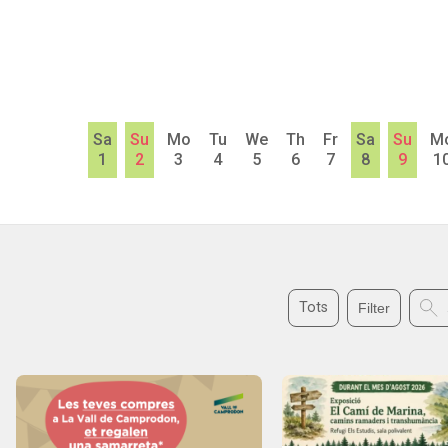
Sa
Su
Mo
Tu
We
Th
Fr
Sa
Su
M
1
2
3
4
5
6
7
8
9
1
Tots
Filter