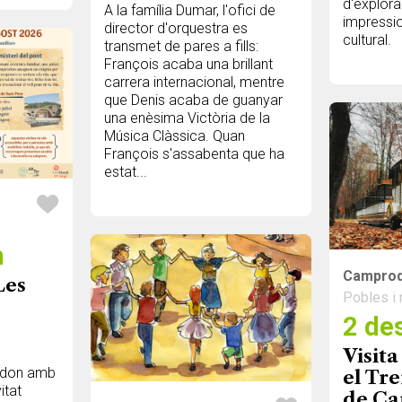
d'explora
A la família Dumar, l'ofici de
impressio
director d'orquestra es
cultural.
transmet de pares a fills:
François acaba una brillant
carrera internacional, mentre
que Denis acaba de guanyar
una enèsima Victòria de la
Música Clàssica. Quan
François s'assabenta que ha
estat...
h
Campro
Les
Pobles i 
2 des
Visita
i
odon amb
el Tre
itat
de C