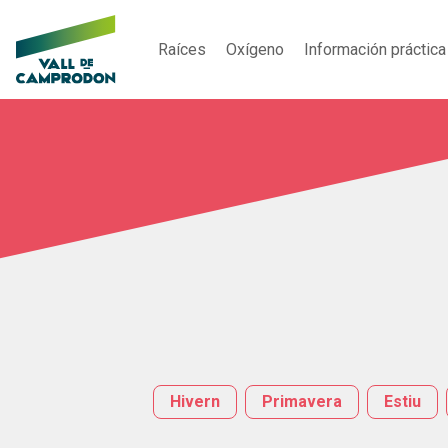
Raíces
Oxígeno
Información práctica
Hivern
Primavera
Estiu