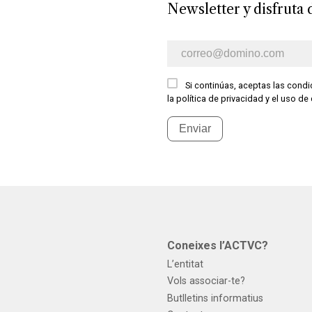
Newsletter y disfruta d
Boletín de información para e
Si continúas, aceptas las condic
la política de privacidad y el uso de
Enviar
s
Coneixes l’ACTVC?
L’entitat
Vols associar-te?
Butlletins informatius