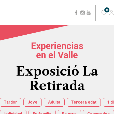
0
Experiencias
en el Valle
Exposició La
Retirada
Tardor
Jove
Adulta
Tercera edat
1 d
Individual
En família
En grup
Camprodon