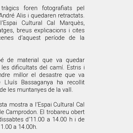
ràgics foren fotografiats pel
ndré Alis i quedaren retractats.
 l’Espai Cultural Cal Marquès,
tges, breus explicacions i cites
scenes d’aquest període de la
bé de material que va quedar
s dificultats del camí. Estris i
dre millor el desastre que va
ue Lluís Bassaganya ha recollit
de les muntanyes de la vall.
ta mostra a l’Espai Cultural Cal
de Camprodon. El trobareu obert
dissabtes d’11.00 a 14.00 h i de
11.00 a 14.00h.