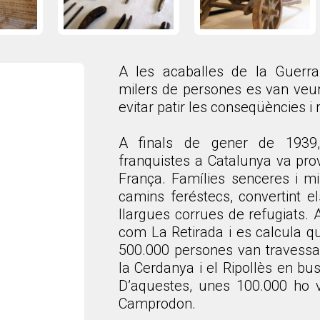
A les acaballes de la Guerra
milers de persones es van veur
evitar patir les conseqüències i
A finals de gener de 1939,
franquistes a Catalunya va pro
França. Famílies senceres i mil
camins feréstecs, convertint e
llargues corrues de refugiats. 
com La Retirada i es calcula q
500.000 persones van travessar
la Cerdanya i el Ripollès en bu
D’aquestes, unes 100.000 ho v
Camprodon.