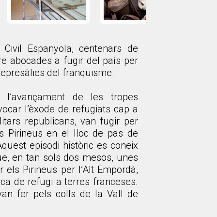
 Civil Espanyola, centenars de
e abocades a fugir del país per
 represàlies del franquisme.
 l’avançament de les tropes
vocar l’èxode de refugiats cap a
itars republicans, van fugir per
ls Pirineus en el lloc de pas de
Aquest episodi històric es coneix
ue, en tan sols dos mesos, unes
 els Pirineus per l’Alt Empordà,
sca de refugi a terres franceses.
an fer pels colls de la Vall de