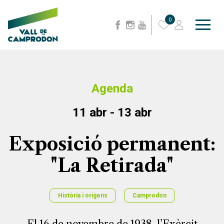
0
Agenda
11 abr - 13 abr
Exposició permanent:
"La Retirada"
Història i origens
Camprodon