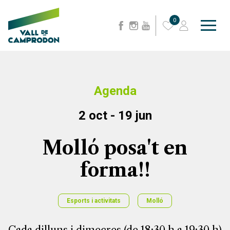
0
Agenda
2 oct - 19 jun
Molló posa't en
forma!!
Esports i activitats
Molló