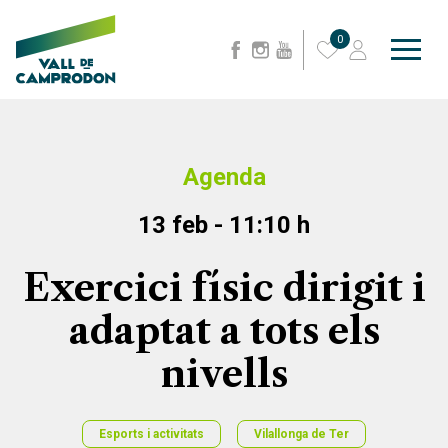
0
Agenda
13 feb - 11:10 h
Exercici físic dirigit i
adaptat a tots els
nivells
Esports i activitats
Vilallonga de Ter