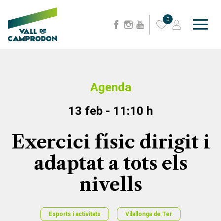
0
Agenda
13 feb - 11:10 h
Exercici físic dirigit i
adaptat a tots els
nivells
Esports i activitats
Vilallonga de Ter