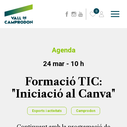
0
Agenda
24 mar - 10 h
Formació TIC:
"Iniciació al Canva"
Esports i activitats
Camprodon