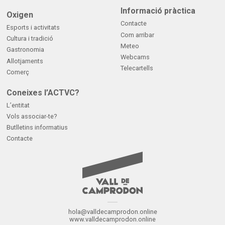
Informació pràctica
Oxigen
Contacte
Esports i activitats
Com arribar
Cultura i tradició
Meteo
Gastronomia
Webcams
Allotjaments
Telecartells
Comerç
Coneixes l’ACTVC?
L’entitat
Vols associar-te?
Butlletins informatius
Contacte
hola@valldecamprodon.online
www.valldecamprodon.online