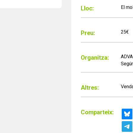
El mo
Lloc:
25€
Preu:
ADVAC
Organitza:
Segúr
Venda
Altres:
Comparteix: