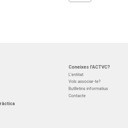
s
Coneixes l’ACTVC?
L’entitat
Vols associar-te?
Butlletins informatius
Contacte
ràctica