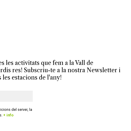
es les activitats que fem a la Vall de
is res! Subscriu-te a la nostra Newsletter i
s les estacions de l'any!
cions del servei, la
es.
+ info