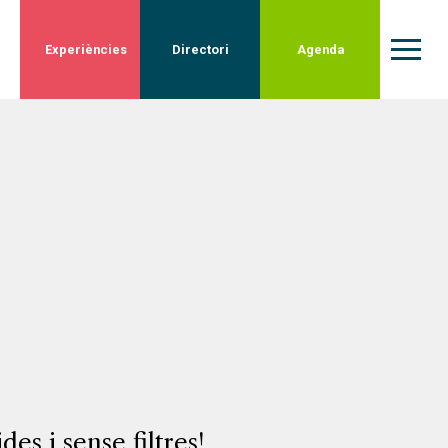
Experiències
Directori
Agenda
s i sense filtres!