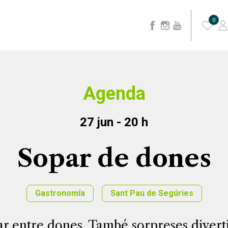
0
Agenda
27 jun - 20 h
Sopar de dones
Gastronomía
Sant Pau de Segúries
r entre dones. També sorpreses divertide