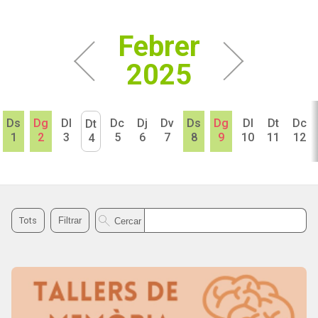
Febrer
2025
Ds
Dg
Dl
Dc
Dj
Dv
Ds
Dg
Dl
Dt
Dc
Dt
1
2
3
5
6
7
8
9
10
11
12
4
Cercar agenda
Tots
Filtrar
Cercar