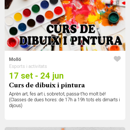
Molló
Esports i activitats
17 set - 24 jun
Curs de dibuix i pintura
Aprèn art, fes art i, sobretot, passa-t'ho molt bé!
(Classes de dues hores: de 17h a 19h tots els dimarts i
dijous)