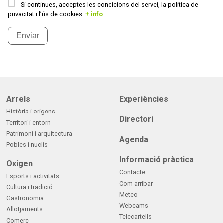
Si continues, acceptes les condicions del servei, la política de
privacitat i l’ús de cookies.
+ info
Enviar
Arrels
Experiències
Història i orígens
Directori
Territori i entorn
Patrimoni i arquitectura
Agenda
Pobles i nuclis
Informació pràctica
Oxigen
Contacte
Esports i activitats
Com arribar
Cultura i tradició
Meteo
Gastronomia
Webcams
Allotjaments
Telecartells
Comerç