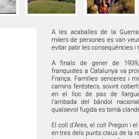
A les acaballes de la Guerra
milers de persones es van veur
evitar patir les conseqüències i
A finals de gener de 1939,
franquistes a Catalunya va pro
França. Famílies senceres i mil
camins feréstecs, sovint cobert
en el lloc de pas de llargu
l’arribada del bàndol naciona
qualsevol fugida es tornà clandes
El coll d’Ares, el coll Pregon i 
en tres dels punts claus de la r