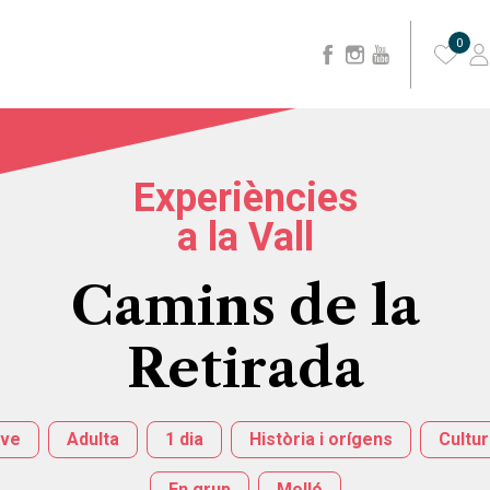
0
Experiències
a la Vall
Camins de la
Retirada
ve
Adulta
1 dia
Història i orígens
Cultu
En grup
Molló