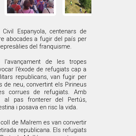
 Civil Espanyola, centenars de
e abocades a fugir del país per
 represàlies del franquisme.
 l’avançament de les tropes
vocar l’èxode de refugiats cap a
itars republicans, van fugir per
s de neu, convertint els Pirineus
es corrues de refugiats. Amb
l al pas fronterer del Pertús,
tina i posava en risc la vida.
el coll de Malrem es van convertir
etirada republicana. Els refugiats