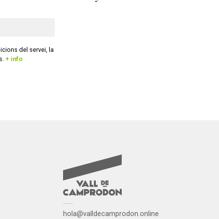
cions del servei, la
es.
+ info
hola@valldecamprodon.online