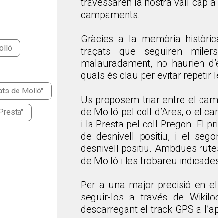
travessaren la nostra vall cap a
campaments.
Gràcies a la memòria històric
olló
traçats que seguiren miler
malauradament, no haurien d’ex
quals és clau per evitar repetir 
rats de Molló"
Us proposem triar entre el camí
de Molló pel coll d’Ares, o el ca
 Presta"
i la Presta pel coll Pregon. El 
de desnivell positiu, i el s
desnivell positiu. Ambdues rutes
de Molló i les trobareu indicad
Per a una major precisió en e
seguir-los a través de Wikilo
descarregant el track GPS a l’a