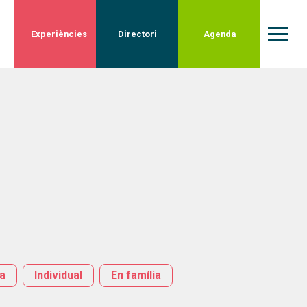
Experiències
Directori
Agenda
ra
Individual
En família