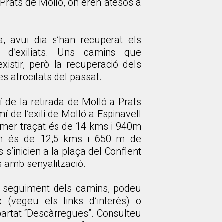
 Prats de Molló, on eren atesos a
a, avui dia s’han recuperat els
s d’exiliats. Uns camins que
istir, però la recuperació dels
les atrocitats del passat.
 de la retirada de Molló a Prats
mí de l’exili de Molló a Espinavell
primer traçat és de 14 kms i 940m
egon és de 12,5 kms i 650 m de
 s’inicien a la plaça del Conflent
es amb senyalització.
l seguiment dels camins, podeu
c (vegeu els links d’interès) o
partat “Descàrregues”. Consulteu