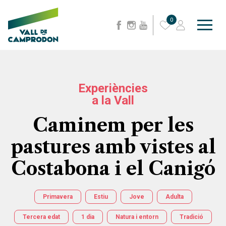
0
Experiències
a la Vall
Caminem per les
pastures amb vistes al
Costabona i el Canigó
Primavera
Estiu
Jove
Adulta
Tercera edat
1 dia
Natura i entorn
Tradició