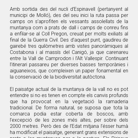
Amb sortida des del nucli d’Espinavell (pertanyent al
municipi de Molló), des del seu inici la ruta passa per
camps on s’aprofiten els vessants assolellats de la
muntanya com a prats de dall i camps de conreu fins
a enfilar-se al Coll Pregon, creuat per molts exiliats al
final de la Guerra Civil. Des d’aquest punt, gaudireu de
gairebé tres quilòmetres amb vistes panoràmiques al
Costabona i al massís del Canigó, ja que carenareu
entre la Vall de Camprodon i l’Alt Vallespir. Continuant
l’itinerari passareu per diverses basses temporànies i
aiguaneixos, que compleixen un paper fonamental en
la conservació de la biodiversitat autòctona.
El paisatge actual de la muntanya de la vall no es pot
entendre si no es tenen en compte els canvis profunds
que ha provocat en la vegetació la ramaderia
tradicional. De forma natural, se suposa que tota la
comarca podia estar coberta de boscos, amb
l’excepció de les zones més altes, per sobre dels
2000 metres. Però des de l’Edat mitjana l’ésser humà
ha modificat el paisatge, generant grans extensions de