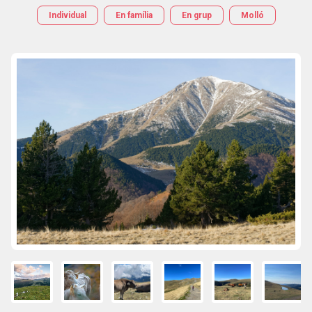
Individual
En família
En grup
Molló