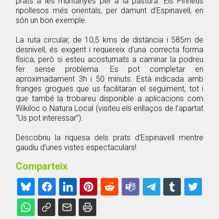
prats a les muntanyes per a la pastura. Els Pirineus
ripollesos més orientals, per damunt d’Espinavell, en
són un bon exemple.
La ruta circular, de 10,5 kms de distància i 585m de
desnivell, és exigent i requereix d’una correcta forma
física, però si esteu acostumats a caminar la podreu
fer sense problema. Es pot completar en
aproximadament 3h i 50 minuts. Està indicada amb
franges grogues que us facilitaran el seguiment, tot i
que també la trobareu disponible a aplicacions com
Wikiloc o Natura Local (visiteu els enllaços de l’apartat
“Us pot interessar”).
Descobriu la riquesa dels prats d’Espinavell mentre
gaudiu d’unes vistes espectaculars!
Comparteix