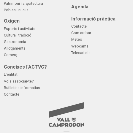
Patrimoni i arquitectura
Agenda
Pobles i nuclis
Informació pràctica
Oxigen
Contacte
Esports i activitats
Com arribar
Cultura i tradició
Meteo
Gastronomia
Webcams
Allotjaments
Telecartells
Comerç
Coneixes l’ACTVC?
L’entitat
Vols associar-te?
Butlletins informatius
Contacte