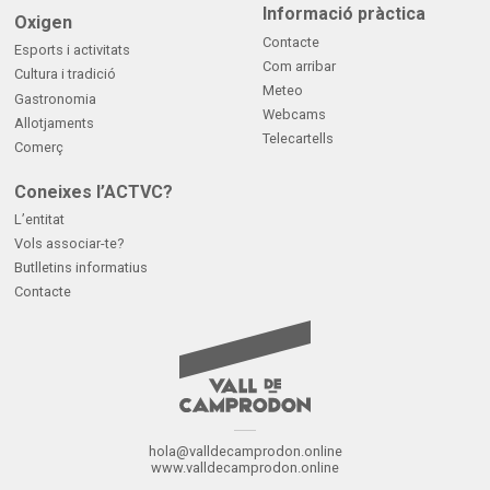
Informació pràctica
Oxigen
Contacte
Esports i activitats
Com arribar
Cultura i tradició
Meteo
Gastronomia
Webcams
Allotjaments
Telecartells
Comerç
Coneixes l’ACTVC?
L’entitat
Vols associar-te?
Butlletins informatius
Contacte
hola@valldecamprodon.online
www.valldecamprodon.online