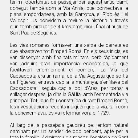
tenim l’oportunitat de passejar per aquest antic camí,
conegut també com a Via Annia, que connectava la
plana empordanesa, amb la Garrotxa, el Ripollès i el
Vallespir. Us convidem a reviure la història a través
d’un tomb circular de 4 kms amb inici i final al nucli de
Sant Pau de Segúries.
Les vies romanes formaven una xarxa de carreteres
que abastaven tot l’Imperi Romà. En els seus inicis, es
van dissenyar amb finalitats militars, però ràpidament
van adquirir gran importància econòmica, ja que
facilitaven enormement el comerç. La Via del
Capsacosta era un ramal de la Via Augusta que sortia
de Figueres, entrava cap a la muntanya, s’enfilava pel
Capsacosta i seguia cap al coll d’Ares, per tornar a
enllaçar després, ja dins la Gàl.lia, amb l’esmentada via
principal. Tot i que fou construïda durant l’Imperi Romà,
les investigacions recents indiquen que la via, tal i com
la coneixem avui, es va reformar vora el 1729.
Al llarg de la passejada gaudireu de l’entorn natural
caminant per un sender de poc pendent, apte per a
tota la família. Admirareu els masos, l’església de Sant