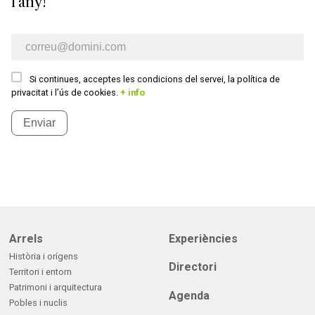
l'any!
E-mail newsletter
Si continues, acceptes les condicions del servei, la política de
privacitat i l’ús de cookies.
+ info
Enviar
Arrels
Experiències
Història i orígens
Directori
Territori i entorn
Patrimoni i arquitectura
Agenda
Pobles i nuclis