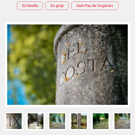
En família
En grup
Sant Pau de Segúries