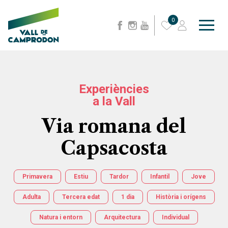
0
Experiències
a la Vall
Via romana del
Capsacosta
Primavera
Estiu
Tardor
Infantil
Jove
Adulta
Tercera edat
1 dia
Història i orígens
Natura i entorn
Arquitectura
Individual