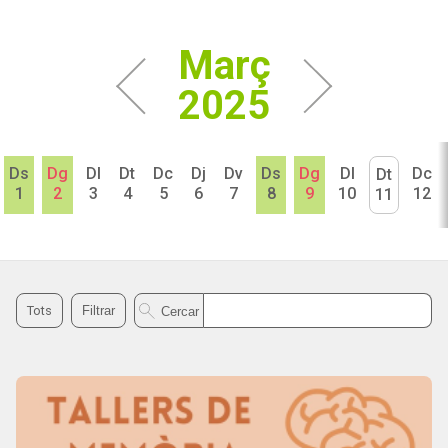
Març
2025
Ds
Dg
Dl
Dt
Dc
Dj
Dv
Ds
Dg
Dl
Dc
Dt
1
2
3
4
5
6
7
8
9
10
12
11
Cercar agenda
Tots
Filtrar
Cercar