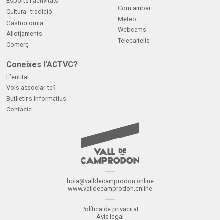
Esports i activitats
Com arribar
Cultura i tradició
Meteo
Gastronomia
Webcams
Allotjaments
Telecartells
Comerç
Coneixes l’ACTVC?
L’entitat
Vols associar-te?
Butlletins informatius
Contacte
hola@valldecamprodon.online
www.valldecamprodon.online
Política de privacitat
Avís legal