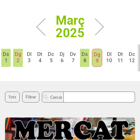
Març
2025
Ds
Dg
Dl
Dt
Dc
Dj
Dv
Ds
Dl
Dt
Dc
Dg
1
2
3
4
5
6
7
8
10
11
12
9
Cercar agenda
Tots
Filtrar
Cercar