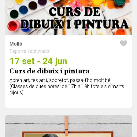
Molló
Esports i activitats
17 set - 24 jun
Curs de dibuix i pintura
Aprèn art, fes art i, sobretot, passa-t'ho molt bé!
(Classes de dues hores: de 17h a 19h tots els dimarts i
dijous)