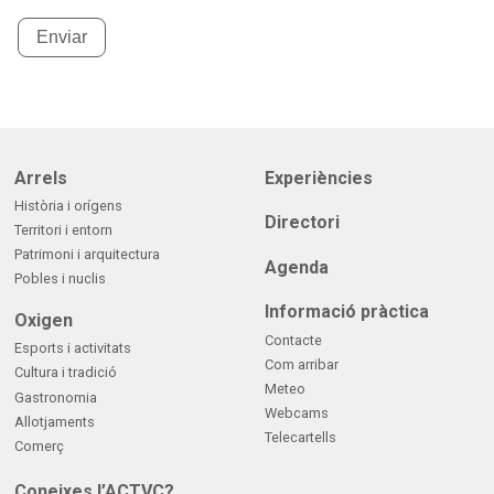
Enviar
Arrels
Experiències
Història i orígens
Directori
Territori i entorn
Patrimoni i arquitectura
Agenda
Pobles i nuclis
Informació pràctica
Oxigen
Contacte
Esports i activitats
Com arribar
Cultura i tradició
Meteo
Gastronomia
Webcams
Allotjaments
Telecartells
Comerç
Coneixes l’ACTVC?