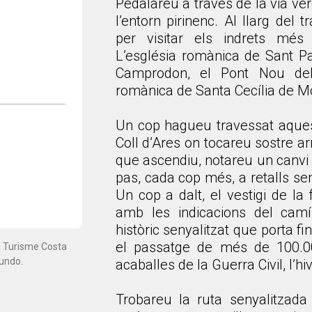
Pedalareu a través de la via ve
l’entorn pirinenc. Al llarg del
per visitar els indrets mé
L’església romànica de Sant P
Camprodon, el Pont Nou del 
romànica de Santa Cecília de Mo
Un cop hagueu travessat aquest
Coll d’Ares on tocareu sostre a
que ascendiu, notareu un canvi 
pas, cada cop més, a retalls s
Un cop a dalt, el vestigi de la
amb les indicacions del camí
històric senyalitzat que porta f
el passatge de més de 100.00
e Turisme Costa
mundo.
acaballes de la Guerra Civil, l’h
Trobareu la ruta senyalitzada