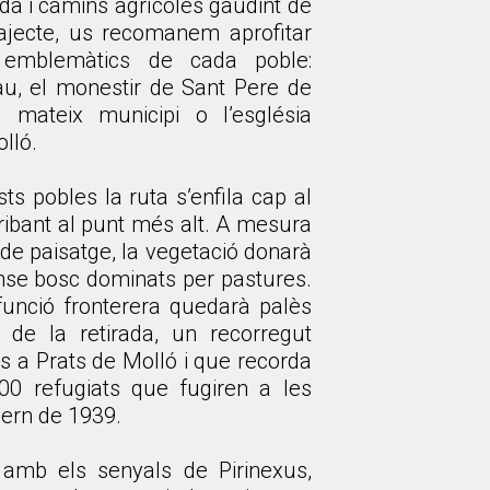
rda i camins agrícoles gaudint de
 trajecte, us recomanem aprofitar
s emblemàtics de cada poble:
au, el monestir de Sant Pere de
mateix municipi o l’església
lló.
s pobles la ruta s’enfila cap al
rribant al punt més alt. A mesura
de paisatge, la vegetació donarà
ense bosc dominats per pastures.
 funció fronterera quedarà palès
 de la retirada, un recorregut
ins a Prats de Molló i que recorda
0 refugiats que fugiren a les
ivern de 1939.
 amb els senyals de Pirinexus,