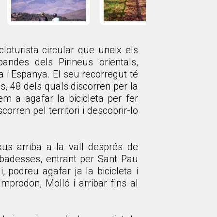
cloturista circular que uneix els
bandes dels Pirineus orientals,
a i Espanya. El seu recorregut té
, 48 dels quals discorren per la
m a agafar la bicicleta per fer
orren pel territori i descobrir-lo
exus arriba a la vall després de
badesses, entrant per Sant Pau
, podreu agafar ja la bicicleta i
mprodon, Molló i arribar fins al