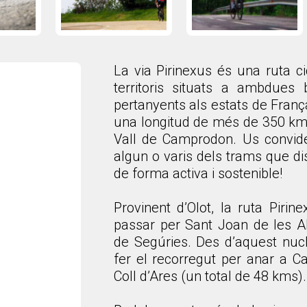
La via Pirinexus és una ruta ci
territoris situats a ambdues 
pertanyents als estats de Franç
una longitud de més de 350 kms
Vall de Camprodon. Us convide
algun o varis dels trams que disc
de forma activa i sostenible!
Provinent d’Olot, la ruta Pirin
passar per Sant Joan de les A
de Segúries. Des d’aquest nucli
fer el recorregut per anar a Ca
Coll d’Ares (un total de 48 kms).