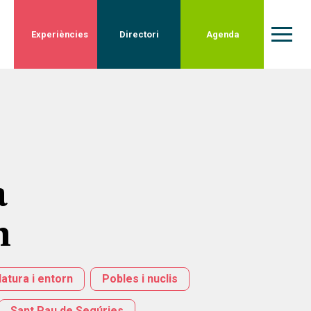
Experiències
Directori
Agenda
a
n
atura i entorn
Pobles i nuclis
Sant Pau de Segúries