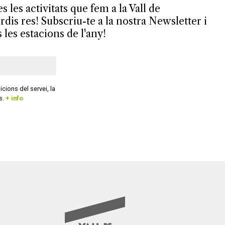
es les activitats que fem a la Vall de
is res! Subscriu-te a la nostra Newsletter i
s les estacions de l'any!
cions del servei, la
es.
+ info